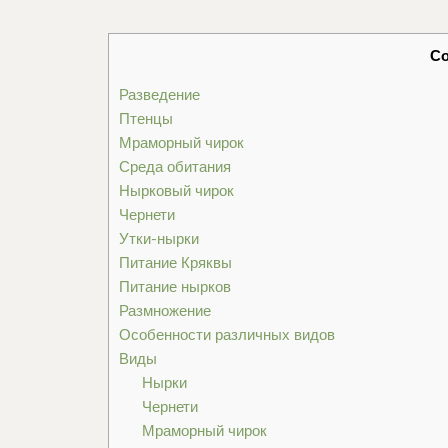
С
Разведение
Птенцы
Мраморный чирок
Среда обитания
Нырковый чирок
Чернети
Утки-нырки
Питание Кряквы
Питание нырков
Размножение
Особенности различных видов
Виды
Нырки
Чернети
Мраморный чирок