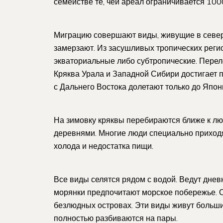
семействе те, чей ареал ограничивается 100
Миграцию совершают виды, живущие в север
замерзают. Из засушливых тропических реги
экваториальные либо субтропические. Перел
Кряква Урала и Западной Сибири достигает
с Дальнего Востока долетают только до Япон
На зимовку кряквы перебираются ближе к люд
деревнями. Многие люди специально приходят
холода и недостатка пищи.
Все виды селятся рядом с водой. Ведут дневн
морянки предпочитают морское побережье. О
безлюдных островах. Эти виды живут больши
полностью разбиваются на пары.