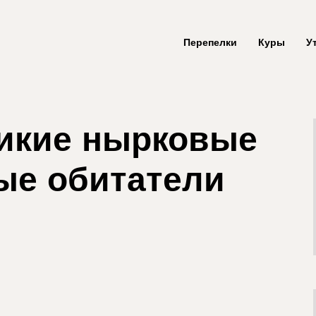
Перепелки
Куры
У
икие нырковые
вые обитатели