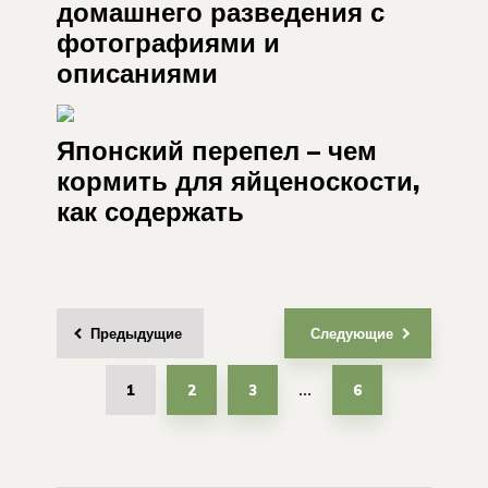
домашнего разведения с
фотографиями и
описаниями
Японский перепел – чем
кормить для яйценоскости,
как содержать
Предыдущие
Следующие
Пагинация
записей
1
2
3
6
…