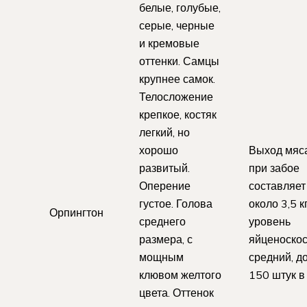
белые, голубые,
серые, черные
и кремовые
оттенки. Самцы
крупнее самок.
Телосложение
крепкое, костяк
легкий, но
хорошо
Выход мяс
развитый.
при забое
Оперение
составляет
густое. Голова
около 3,5 кг
Орпингтон
среднего
уровень
размера, с
яйценоскос
мощным
средний, д
клювом желтого
150 штук в
цвета. Оттенок