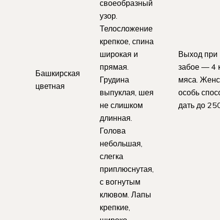
своеобразный
узор.
Телосложение
крепкое, спина
широкая и
Выход при
прямая.
забое — 4 
Башкирская
Грудина
мяса. Женс
цветная
выпуклая, шея
особь спос
не слишком
дать до 25
длинная.
Голова
небольшая,
слегка
приплюснутая,
с вогнутым
клювом. Лапы
крепкие,
широко