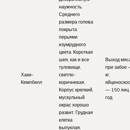
наужность.
Среднего
размера голова
покрыта
перьями
изумрудного
цвета. Короткая
шея, как и все
Выход мяс
туловище,
при забое 
Хаки-
светло-
кг,
Кемпбелл
коричневая.
яйценоскос
Корпус крепкий,
— 150 яиц
мускульный
год
окрас хорошо
развит. Грудная
клетка
выпуклая,