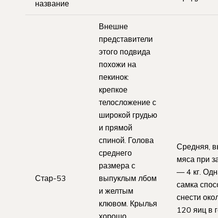
название
Внешне
представители
этого подвида
похожи на
пекинок:
крепкое
телосложение с
широкой грудью
и прямой
спиной. Голова
Средняя, 
среднего
мяса при з
размера с
— 4 кг. Од
Стар-53
выпуклым лбом
самка спос
и желтым
снести око
клювом. Крылья
120 яиц в 
хорошо