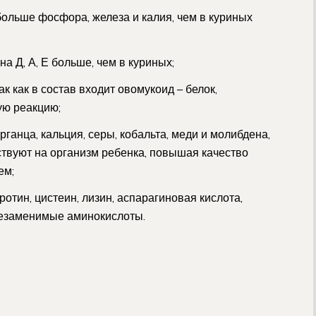
больше фосфора, железа и калия, чем в куриных
а Д, А, Е больше, чем в куриных;
к как в состав входит овомукоид – белок,
ую реакцию;
ганца, кальция, серы, кобальта, меди и молибдена,
вуют на организм ребенка, повышая качество
ем;
отин, цистеин, лизин, аспарагиновая кислота,
незаменимые аминокислоты.