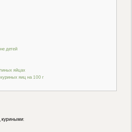
не детей
линых яйцах
куриных яиц на 100 г
 куриными: