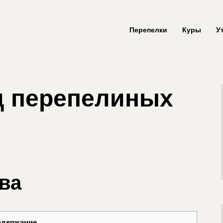
Перепелки
Куры
У
д перепелиных
й
ва
одержание