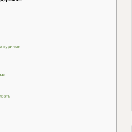
и куриные
зма
авать
?