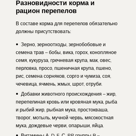
Разновидности корма и
рацион перепелов
В составе корма для перепелов обязательно
должны присутствовать:
Зерно, зерноотходы, зернобобовые и
семена трав – бобы, вика, горох, конопляное
семя, кукуруза, гречневая крупа, мак, овес,
перловка, просо, пшеничная крупа, пшено,
рис, семена сорняков, сорго и чумиза, соя,
чечевица, ячмень, жмых, шрот, отруби.
Добавки животного происхождения – жир,
перепелиная кровь или кровяная мука, рыба
и рыбий жир, рыбная мука, простокваша,
творог, мотыль, мучной червь, мясокостная
мука, дождевые черви, опарыши, яйца.
Витамины А, D, E, С, PP группы B –