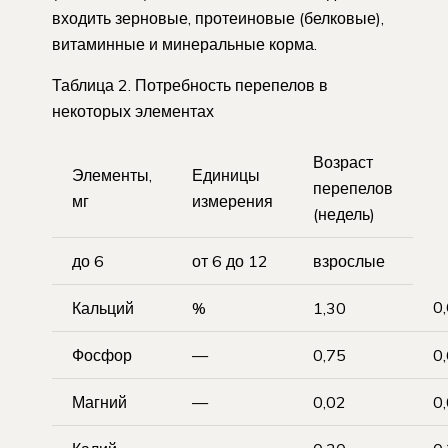
входить зерновые, протеиновые (белковые),
витаминные и минеральные корма.
Таблица 2. Потребность перепелов в
некоторых элементах
Возраст
Элементы,
Единицы
перепелов
мг
измерения
(недель)
до 6
от 6 до 12
взрослые
0
Кальций
%
1,30
Фосфор
—
0,75
0
Магний
—
0,02
0