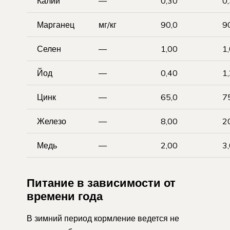
Калий
—
0,30
0
Марганец
мг/кг
90,0
9
Селен
—
1,00
1
Йод
—
0,40
1
Цинк
—
65,0
7
Железо
—
8,00
2
Медь
—
2,00
3
Питание в зависимости от
времени года
В зимний период кормление ведется не