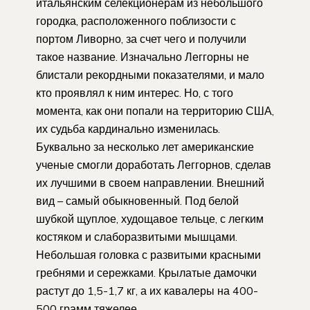
итальянским селекционерам из небольшого
городка, расположенного поблизости с
портом Ливорно, за счет чего и получили
такое название. Изначально Леггорны не
блистали рекордными показателями, и мало
кто проявлял к ним интерес. Но, с того
момента, как они попали на территорию США,
их судьба кардинально изменилась.
Буквально за несколько лет американские
ученые смогли доработать Леггорнов, сделав
их лучшими в своем направлении. Внешний
вид – самый обыкновенный. Под белой
шубкой щуплое, худощавое тельце, с легким
костяком и слаборазвитыми мышцами.
Небольшая головка с развитыми красными
гребнями и сережками. Крылатые дамочки
растут до 1,5-1,7 кг, а их кавалеры на 400-
500 грамм тяжелее.