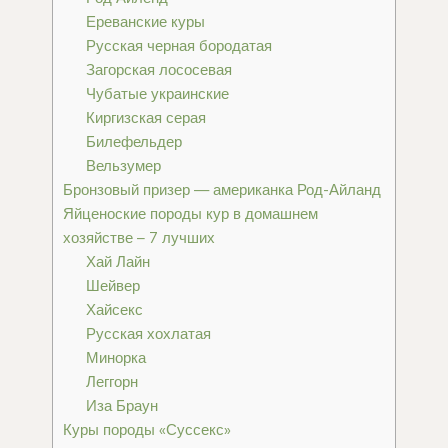
Ереванские куры
Русская черная бородатая
Загорская лососевая
Чубатые украинские
Киргизская серая
Билефельдер
Вельзумер
Бронзовый призер — американка Род-Айланд
Яйценоские породы кур в домашнем
хозяйстве – 7 лучших
Хай Лайн
Шейвер
Хайсекс
Русская хохлатая
Минорка
Леггорн
Иза Браун
Куры породы «Суссекс»