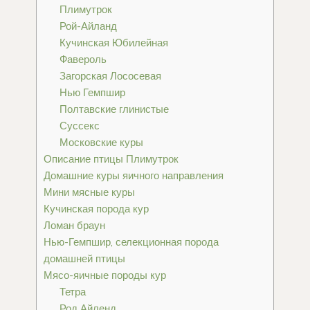
Плимутрок
Рой-Айланд
Кучинская Юбилейная
Фавероль
Загорская Лососевая
Нью Гемпшир
Полтавские глинистые
Суссекс
Московские куры
Описание птицы Плимутрок
Домашние куры яичного направления
Мини мясные куры
Кучинская порода кур
Ломан браун
Нью-Гемпшир, селекционная порода
домашней птицы
Мясо-яичные породы кур
Тетра
Род Айленд