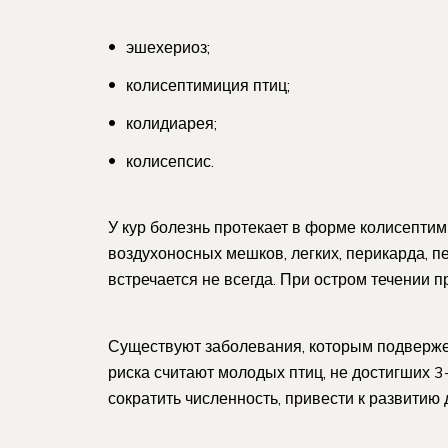
эшехериоз;
колисептимиция птиц;
колидиарея;
колисепсис.
У кур болезнь протекает в форме колисептим
воздухоносных мешков, легких, перикарда, п
встречается не всегда. При остром течении п
Существуют заболевания, которым подвержен
риска считают молодых птиц, не достигших 3
сократить численность, привести к развитию 