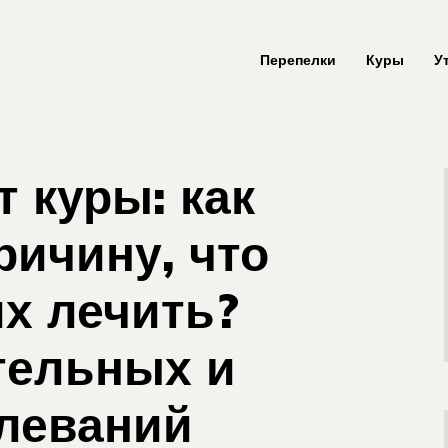
Перепелки
Куры
У
 куры: как
ричину, что
их лечить?
тельных и
леваний