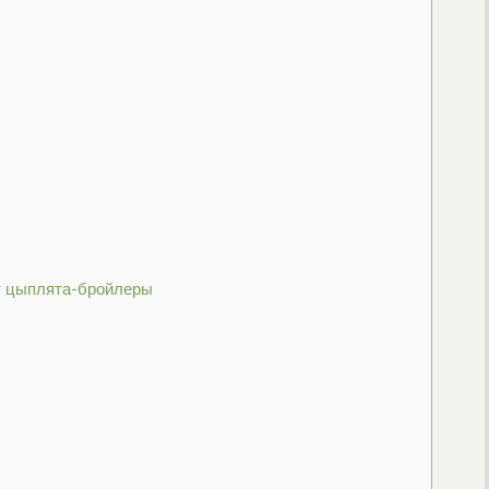
т цыплята-бройлеры