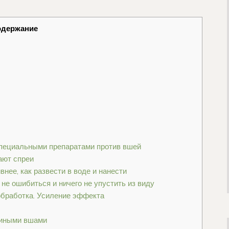
одержание
специальными препаратами против вшей
ают спреи
ее, как развести в воде и нанести
 не ошибиться и ничего не упустить из виду
обработка. Усиление эффекта
риными вшами