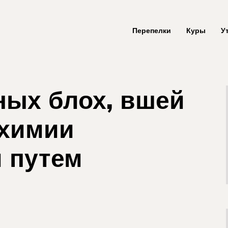
Перепелки
Куры
У
ных блох, вшей
 химии
 путем