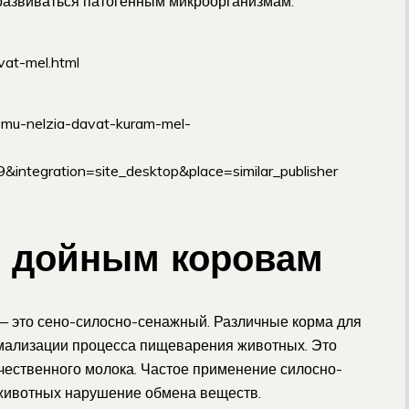
 развиваться патогенным микроорганизмам.
vat-mel.html
hemu-nelzia-davat-kuram-mel-
tegration=site_desktop&place=similar_publisher
ь дойным коровам
— это сено-силосно-сенажный. Различные корма для
мализации процесса пищеварения животных. Это
чественного молока. Частое применение силосно-
 животных нарушение обмена веществ.