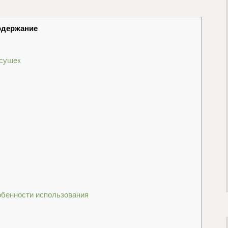
одержание
есушек
собенности использования