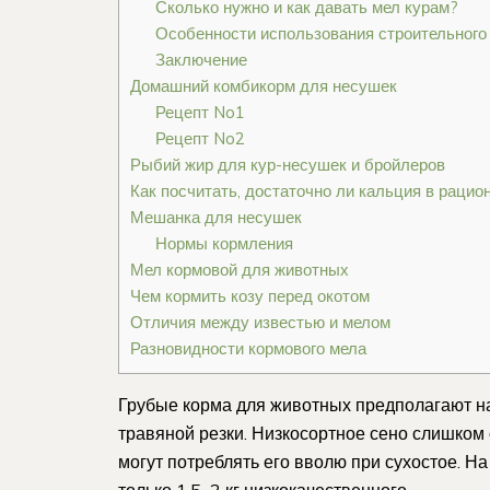
Сколько нужно и как давать мел курам?
Особенности использования строительного
Заключение
Домашний комбикорм для несушек
Рецепт No1
Рецепт No2
Рыбий жир для кур-несушек и бройлеров
Как посчитать, достаточно ли кальция в рацио
Мешанка для несушек
Нормы кормления
Мел кормовой для животных
Чем кормить козу перед окотом
Отличия между известью и мелом
Разновидности кормового мела
Грубые корма для животных предполагают н
травяной резки. Низкосортное сено слишком
могут потреблять его вволю при сухостое. Н
только 1,5–2 кг низкокачественного.