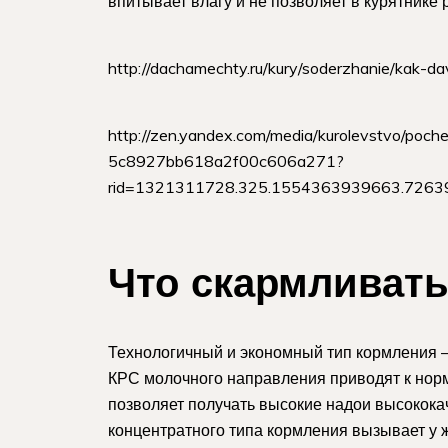
впитывает влагу и не позволяет в курятнике
http://dachamechty.ru/kury/soderzhanie/kak-da
http://zen.yandex.com/media/kurolevstvo/poc
5c8927bb618a2f00c606a271?
rid=1321311728.325.1554363939663.72639&in
Что скармливат
Технологичный и экономный тип кормления 
КРС молочного направления приводят к нор
позволяет получать высокие надои высокока
концентратного типа кормления вызывает у