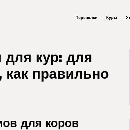
Перепелки
Куры
У
 для кур: для
, как правильно
ов для коров