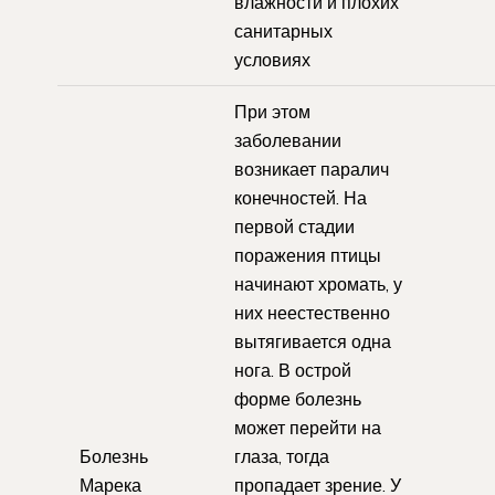
влажности и плохих
санитарных
условиях
При этом
заболевании
возникает паралич
конечностей. На
первой стадии
поражения птицы
начинают хромать, у
них неестественно
вытягивается одна
нога. В острой
форме болезнь
может перейти на
Болезнь
глаза, тогда
Марека
пропадает зрение. У