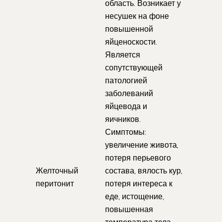
область. Возникает у
несушек на фоне
повышенной
яйценоскости.
Является
сопутствующей
патологией
заболеваний
яйцевода и
яичников.
Симптомы:
увеличение живота,
потеря перьевого
Желточный
состава, вялость кур,
перитонит
потеря интереса к
еде, истощение,
повышенная
температура тела,