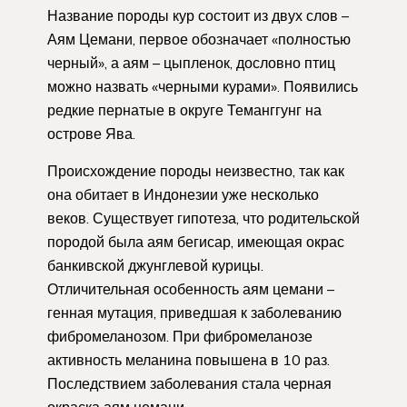
Название породы кур состоит из двух слов –
Аям Цемани, первое обозначает «полностью
черный», а аям – цыпленок, дословно птиц
можно назвать «черными курами». Появились
редкие пернатые в округе Теманггунг на
острове Ява.
Происхождение породы неизвестно, так как
она обитает в Индонезии уже несколько
веков. Существует гипотеза, что родительской
породой была аям бегисар, имеющая окрас
банкивской джунглевой курицы.
Отличительная особенность аям цемани –
генная мутация, приведшая к заболеванию
фибромеланозом. При фибромеланозе
активность меланина повышена в 10 раз.
Последствием заболевания стала черная
окраска аям цемани.