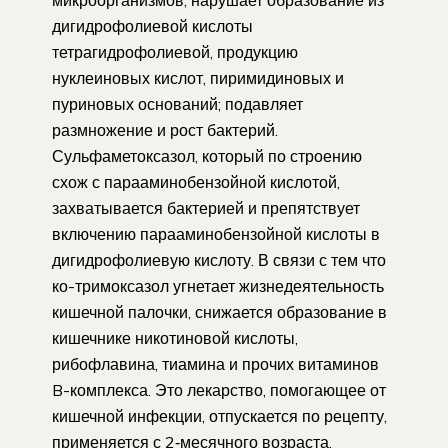
дигидрофолиевой кислоты
тетрагидрофолиевой, продукцию
нуклеиновых кислот, пиримидиновых и
пуриновых оснований; подавляет
размножение и рост бактерий.
Сульфаметоксазол, который по строению
схож с парааминобензойной кислотой,
захватывается бактерией и препятствует
включению парааминобензойной кислоты в
дигидрофолиевую кислоту. В связи с тем что
ко-тримоксазол угнетает жизнедеятельность
кишечной палочки, снижается образование в
кишечнике никотиновой кислоты,
рибофлавина, тиамина и прочих витаминов
B-комплекса. Это лекарство, помогающее от
кишечной инфекции, отпускается по рецепту,
применяется с 2‑месячного ­возраста.