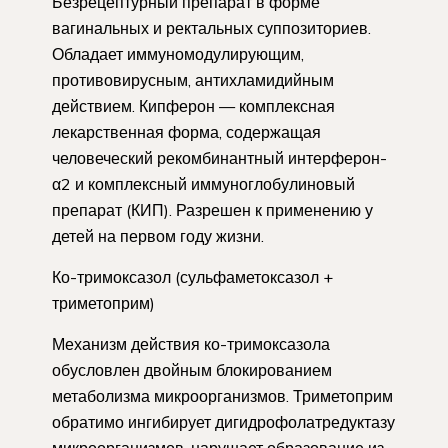
Безрецептурный препарат в форме
вагинальных и ректальных суппозиториев.
Обладает иммуномодулирующим,
противовирусным, антихламидийным
действием. Кипферон — комплексная
лекарственная форма, содержащая
человеческий рекомбинантный интерферон-
α2 и комплексный иммуноглобулиновый
препарат (КИП). Разрешен к применению у
детей на первом году ­жизни.
Ко-тримоксазол (сульфаметоксазол +
триметоприм)
Механизм действия ко-тримоксазола
обусловлен двойным блокированием
метаболизма микроорганизмов. Триметоприм
обратимо ингибирует дигидрофолатредуктазу
микроорганизмов, нарушает образование из