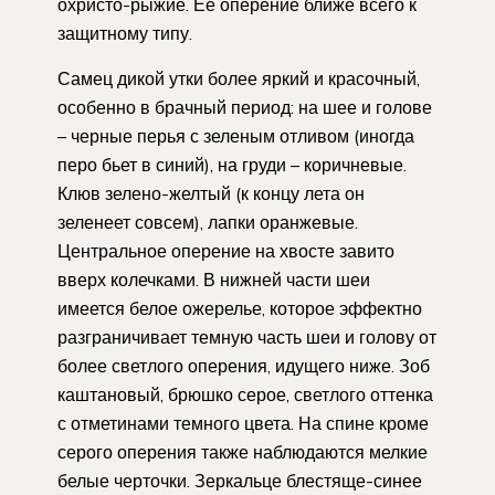
охристо-рыжие. Ее оперение ближе всего к
защитному типу.
Самец дикой утки более яркий и красочный,
особенно в брачный период: на шее и голове
– черные перья с зеленым отливом (иногда
перо бьет в синий), на груди – коричневые.
Клюв зелено-желтый (к концу лета он
зеленеет совсем), лапки оранжевые.
Центральное оперение на хвосте завито
вверх колечками. В нижней части шеи
имеется белое ожерелье, которое эффектно
разграничивает темную часть шеи и голову от
более светлого оперения, идущего ниже. Зоб
каштановый, брюшко серое, светлого оттенка
с отметинами темного цвета. На спине кроме
серого оперения также наблюдаются мелкие
белые черточки. Зеркальце блестяще-синее