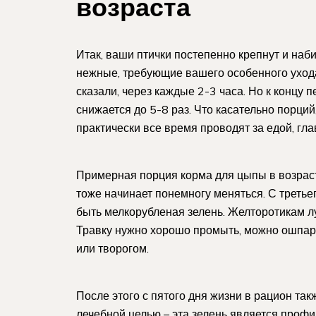
возраста
Итак, ваши птички постепенно крепнут и наби
нежные, требующие вашего особенного ухода.
сказали, через каждые 2-3 часа. Но к концу
снижается до 5-8 раз. Что касательно порци
практически все время проводят за едой, гла
Примерная порция корма для цыпы в возрасте
тоже начинает понемногу меняться. С треть
быть мелкорубленая зелень. Желторотикам лу
Травку нужно хорошо промыть, можно ошпари
или творогом.
После этого с пятого дня жизни в рацион так
лечебной целью – эта зелень является проф