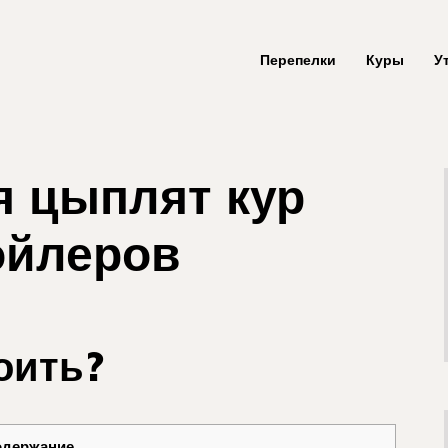
Перепелки
Куры
У
 цыплят кур
ойлеров
оить?
одержание