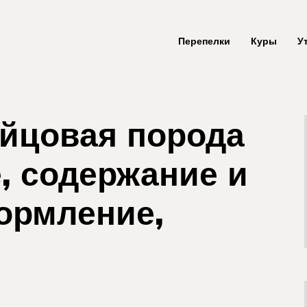
Перепелки
Куры
У
йцовая порода
, содержание и
кормление,