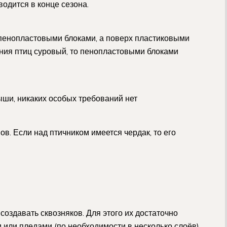
одится в конце сезона.
 пенопластовыми блоками, а поверх пластиковыми
ния птиц суровый, то пенопластовыми блоками
ыши, никаких особых требований нет
в. Если над птичником имеется чердак, то его
создавать сквозняков. Для этого их достаточно
ли пледами (по необходимости в несколько слоёв).