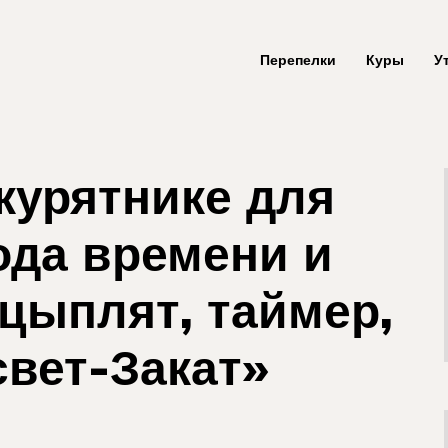
Перепелки
Куры
У
курятнике для
ода времени и
 цыплят, таймер,
свет-Закат»