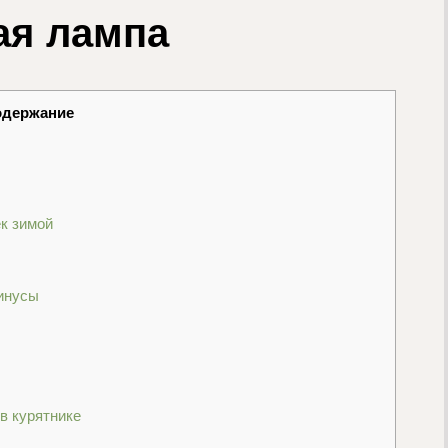
ая лампа
одержание
к зимой
минусы
в курятнике