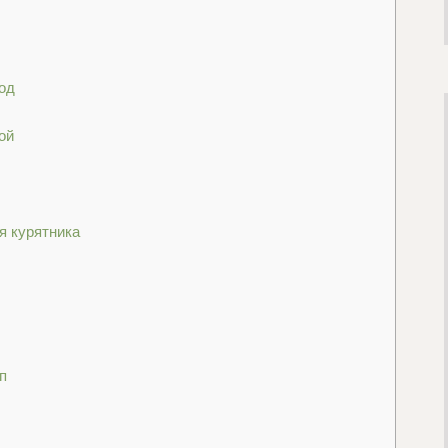
од
ой
я курятника
п