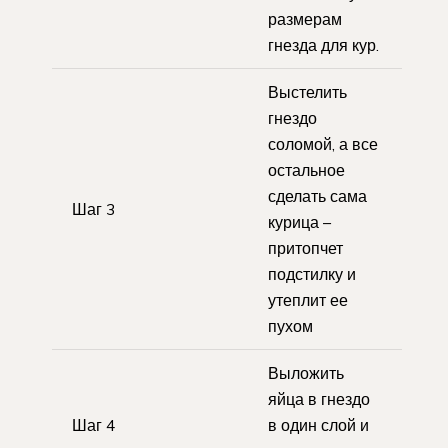
размерам
гнезда для кур.
Выстелить
гнездо
соломой, а все
остальное
сделать сама
Шаг 3
курица –
притопчет
подстилку и
утеплит ее
пухом
Выложить
яйца в гнездо
Шаг 4
в один слой и