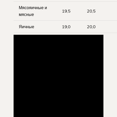
Мясояичные и
19,5
20,5
мясные
Яичные
19,0
20,0