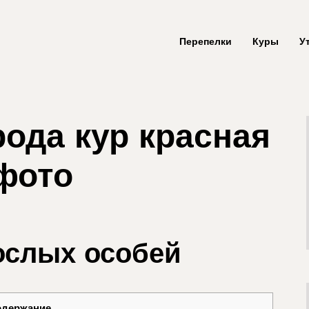
Перепелки
Куры
У
ода кур красная
 фото
ослых особей
одержание