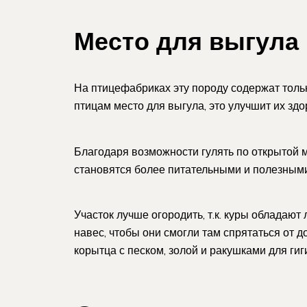
Место для выгула
На птицефабриках эту породу содержат тольк
птицам место для выгула, это улучшит их здо
Благодаря возможности гулять по открытой м
становятся более питательными и полезными
Участок лучше огородить, т.к. куры обладаю
навес, чтобы они смогли там спрятаться от 
корытца с песком, золой и ракушками для ги