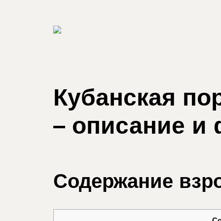
Кубанская пор
– описание и
Содержание взр
С