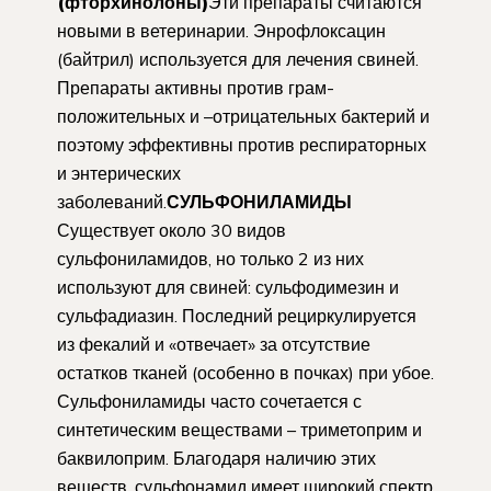
(фторхинолоны)
Эти препараты считаются
новыми в ветеринарии. Энрофлоксацин
(байтрил) используется для лечения свиней.
Препараты активны против грам-
положительных и –отрицательных бактерий и
поэтому эффективны против респираторных
и энтерических
заболеваний.
СУЛЬФОНИЛАМИДЫ
Существует около 30 видов
сульфониламидов, но только 2 из них
используют для свиней: сульфодимезин и
сульфадиазин. Последний рециркулируется
из фекалий и «отвечает» за отсутствие
остатков тканей (особенно в почках) при убое.
Сульфониламиды часто сочетается с
синтетическим веществами – триметоприм и
баквилоприм. Благодаря наличию этих
веществ, сульфонамид имеет широкий спектр