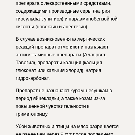
препарата с лекарственными средствами,
содержащими производные серы (натрия
тиосульфат, унитиол) и парааминобензойной
кислоты (новокаин и анестезин).
В случае возникновения аллергических
реакций препарат отменяют и назначают
антигистаминные препараты (Аллервет,
Тавегил), препараты кальция (кальция
глюконат или кальция хлорид), натрия
гидрокарбонат.
Препарат не назначают курам-несушкам в
период яйцекладки, а также козам из-за
повышенной чувствительности к
триметоприму.
Убой животных и птицы на мясо разрешается
не ранее чем через 8 сут после последнего