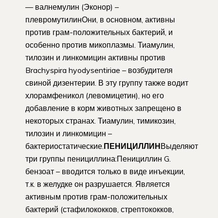
— валнемулин (Эконор) –
плевромутилинОни, в основном, активны
против грам-положительных бактерий, и
особенно против микоплазмы. Тиамулин,
тилозин и линкомицин активны против
Brachyspira hyodysentiriae – возбудителя
свиной дизентерии. В эту группу также водит
хлорамфеникол (левомицетин), но его
добавление в корм животных запрещено в
некоторых странах. Тиамулин, тимикозин,
тилозин и линкомицин –
бактериостатические.
ПЕНИЦИЛЛИН
Выделяют
три группы пенициллина:Пенициллин G.
бензоат – вводится только в виде инъекции,
т.к. в желудке он разрушается. Является
активным против грам-положительных
бактерий (стафилококков, стрептококков,