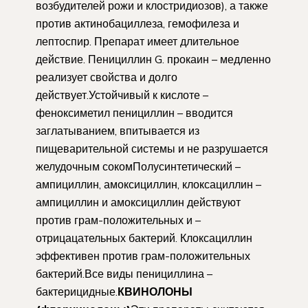
возбудителей рожи и клостридиозов), а также
против актинобациллеза, гемофилеза и
лептоспир. Препарат имеет длительное
действие. Пенициллин G. прокаин – медленно
реализует свойства и долго
действует.Устойчивый к кислоте –
феноксиметил пенициллин – вводится
заглатыванием, впитывается из
пищеварительной системы и не разрушается
желудочным сокомПолусинтетический –
ампициллин, амоксициллин, клоксациллин –
ампициллин и амоксициллин действуют
против грам-положительных и –
отрицацательных бактерий. Клоксациллин
эффективен против грам-положительных
бактерий.Все виды пенициллина –
бактерицидные.
КВИНОЛОНЫ