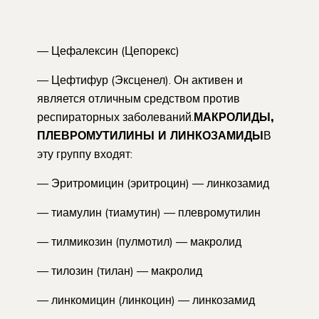
— Цефалексин (Цепорекс)
— Цефтифур (Эксценел). Он активен и
является отличным средством против
респираторных заболеваний.
МАКРОЛИДЫ,
ПЛЕВРОМУТИЛИНЫ И ЛИНКОЗАМИДЫ
В
эту группу входят:
— Эритромицин (эритроцин) — линкозамид
— тиамулин (тиамутин) — плевромутилин
— тилмикозин (пулмотил) — макролид
— тилозин (тилан) — макролид
— линкомицин (линкоцин) — линкозамид