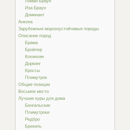
Ломан Браун
Иза Браун
Доминант
Анкона
Зарубежные морозоустойчивые породы
Описание пород
Брама
Бройлер
Кохинхин
Доркинг
Кроссы
Плимутрок
Общие позиции
Восьмое место
Лучшие куры для дома
Бенгальские
Плимутроки
Редбро
Брекель