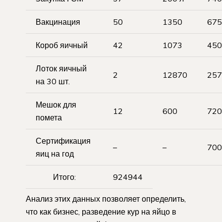
Вакцинация
50
1350
675
Короб яичный
42
1073
450
Лоток яичный
2
12870
257
на 30 шт.
Мешок для
12
600
720
помета
Сертификация
–
–
700
яиц на год
Итого:
924944
Анализ этих данных позволяет определить,
что как бизнес, разведение кур на яйцо в