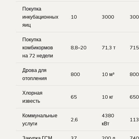
Покупка
инкубационных
10
3000
300
яиц
Покупка
комбикормов
8,8–20
71,3 т
715
на 72 недели
Дрова для
800
10 м³
800
отопления
Хлорная
65
10 кг
650
известь
Коммунальные
4380
2,6
113
услуги
кВт
Закупка ГСМ
37
200 л
740