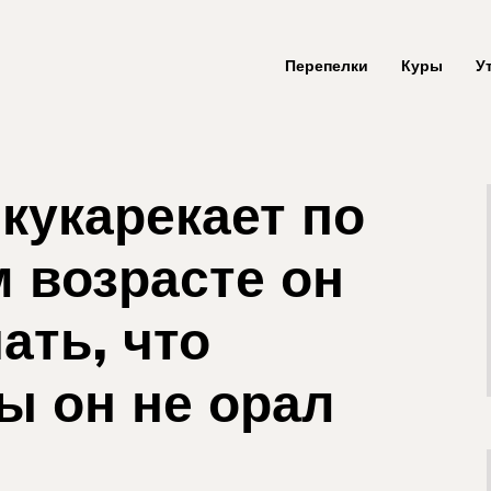
Перепелки
Куры
У
кукарекает по
м возрасте он
ать, что
ы он не орал