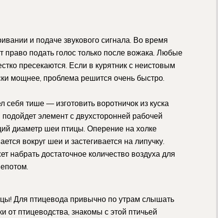
ивании и подаче звукового сигнала. Во время
т право подать голос только после вожака. Любые
стко пресекаются. Если в курятник с неистовым
ски мощнее, проблема решится очень быстро.
л себя тише — изготовить воротничок из куска
й подойдет элемент с двухсторонней рабочей
ий диаметр шеи птицы. Оперение на холке
ется вокруг шеи и застегивается на липучку.
жет набрать достаточное количество воздуха для
шепотом.
ницы! Для птицевода привычно по утрам слышать
и от птицеводства, знакомы с этой птичьей