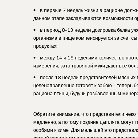
в первые 7 недель жизни в рационе должн
данном этапе закладываются возможности ор
в период 8-13 недели дозировка белка уж
организма в пище компенсируется за счет сы
продуктах;
между 14 и 18 неделями количество прот
измерении, зато травяной муки дают все бол
после 18 недели представителей мясных 
целенаправленно готовят к забою – теперь 
рациона птицы, будучи разбавленным минер
Обратите внимание, что представители неко
медленно, а потому поздние цыплята могут т
особями к зиме. Для малышей это представля
летний период, им становится сложнее пере