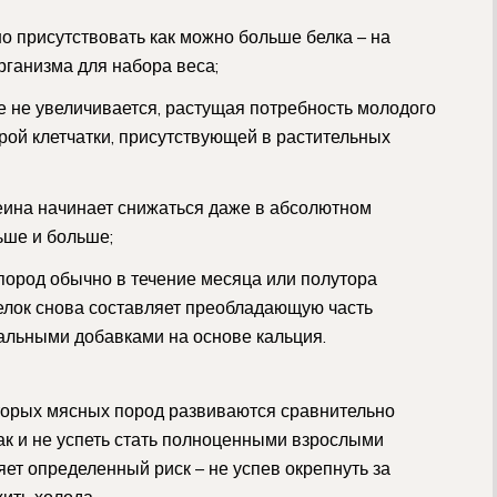
о присутствовать как можно больше белка – на
ганизма для набора веса;
е не увеличивается, растущая потребность молодого
рой клетчатки, присутствующей в растительных
еина начинает снижаться даже в абсолютном
ьше и больше;
пород обычно в течение месяца или полутора
белок снова составляет преобладающую часть
альными добавками на основе кальция.
торых мясных пород развиваются сравнительно
ак и не успеть стать полноценными взрослыми
ет определенный риск – не успев окрепнуть за
жить холода