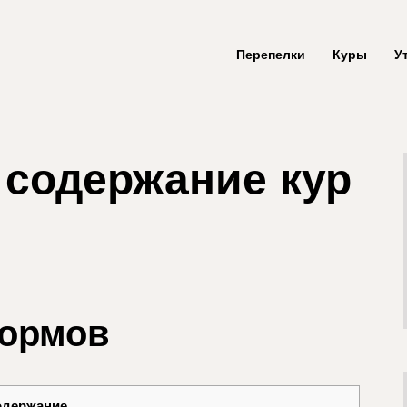
Перепелки
Куры
У
 содержание кур
кормов
одержание