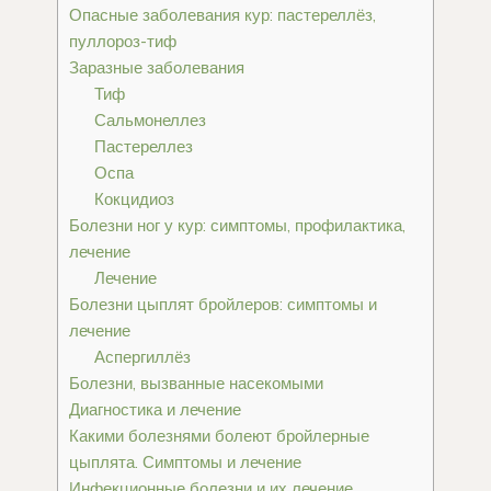
Опасные заболевания кур: пастереллёз,
пуллороз-тиф
Заразные заболевания
Тиф
Сальмонеллез
Пастереллез
Оспа
Кокцидиоз
Болезни ног у кур: симптомы, профилактика,
лечение
Лечение
Болезни цыплят бройлеров: симптомы и
лечение
Аспергиллёз
Болезни, вызванные насекомыми
Диагностика и лечение
Какими болезнями болеют бройлерные
цыплята. Симптомы и лечение
Инфекционные болезни и их лечение