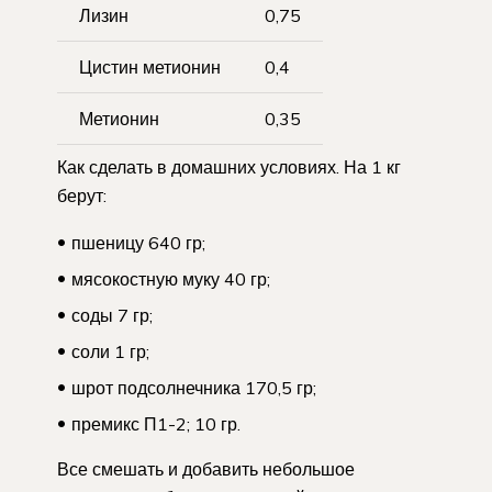
Лизин
0,75
Цистин метионин
0,4
Метионин
0,35
Как сделать в домашних условиях. На 1 кг
берут:
пшеницу 640 гр;
мясокостную муку 40 гр;
соды 7 гр;
соли 1 гр;
шрот подсолнечника 170,5 гр;
премикс П1-2; 10 гр.
Все смешать и добавить небольшое