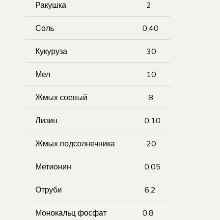
Ракушка
2
Соль
0,40
Кукуруза
30
Мел
10
Жмых соевый
8
Лизин
0,10
Жмых подсолнечника
20
Метионин
0,05
Отруби
6,2
Монокальц фосфат
0,8