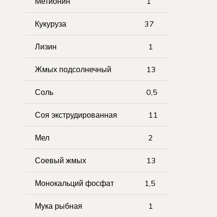
Метионин
1
Кукуруза
37
Лизин
1
Жмых подсолнечный
13
Соль
0,5
Соя экструдированная
11
Мел
2
Соевый жмых
13
Монокальций фосфат
1,5
Мука рыбная
1