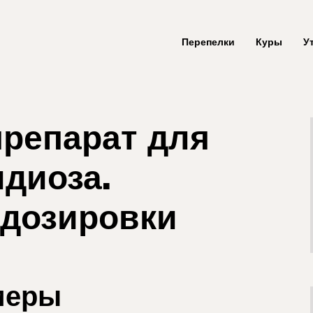
Перепелки
Куры
У
репарат для
идиоза.
 дозировки
меры