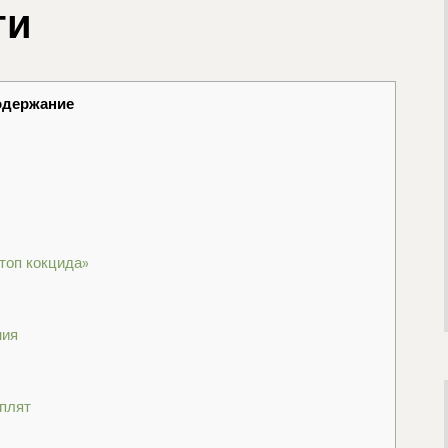
ти
одержание
топ кокцида»
ния
ыплят