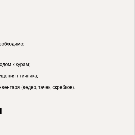
еобходимо:
одом к курам;
ещения птичника;
ентаря (ведер, тачек, скребков).
ы