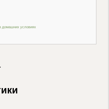
в домашних условиях
а
тики