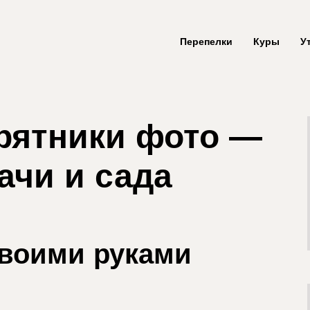
Перепелки
Куры
У
рятники фото —
ачи и сада
своими руками