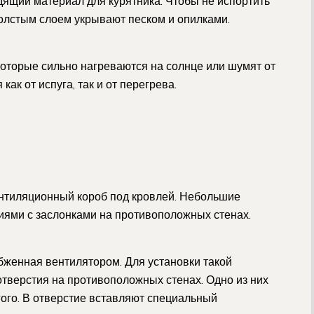
дящий материал для курятника. Чтобы не испортить
олстым слоем укрывают песком и опилками.
которые сильно нагреваются на солнце или шумят от
как от испуга, так и от перегрева.
ентиляционный короб под кровлей. Небольшие
тиями с заслонками на противоположных стенах.
женная вентилятором. Для установки такой
отверстия на противоположных стенах. Одно из них
гого. В отверстие вставляют специальный