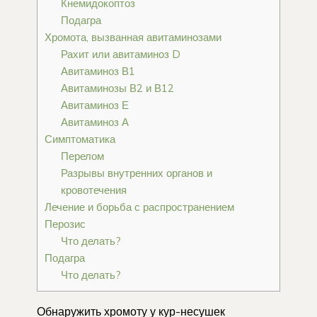
Кнемидокоптоз
Подагра
Хромота, вызванная авитаминозами
Рахит или авитаминоз D
Авитаминоз В1
Авитаминозы В2 и В12
Авитаминоз Е
Авитаминоз А
Симптоматика
Перелом
Разрывы внутренних органов и
кровотечения
Лечение и борьба с распространением
Перозис
Что делать?
Подагра
Что делать?
Обнаружить хромоту у кур-несушек