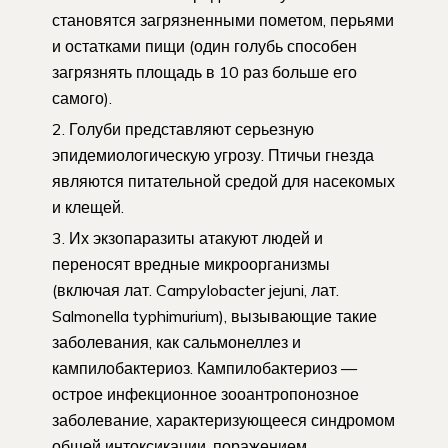
становятся загрязненными пометом, перьями
и остатками пищи (один голубь способен
загрязнять площадь в 10 раз больше его
самого).
Голуби представляют серьезную
эпидемиологическую угрозу. Птичьи гнезда
являются питательной средой для насекомых
и клещей.
Их экзопаразиты атакуют людей и
переносят вредные микроорганизмы
(включая лат. Campylobacter jejuni, лат.
Salmonella typhimurium), вызывающие такие
заболевания, как сальмонеллез и
кампилобактериоз. Кампилобактериоз —
острое инфекционное зооантропонозное
заболевание, характеризующееся синдромом
общей интоксикации, поражением