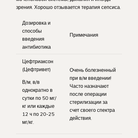
зрения. Хорошо отзывается терапия сепсиса.
Дозировка и
способы
Примечания
введения
антибиотика
Цефтриаксон
(Цефтривет)
Очень болезненный
при в/м введении!
В/м, в/в
Часто назначают
однократно в
после операции
сутки по 50 мг/
стерилизации за
кг или каждые
счет своего спектра
12 ч по 20-25
действия.
мг/кг.