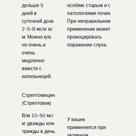
дольше 5
особям, старым и с
дней в
патологиями почек.
суточной дозе
При неправильном
2-5-8 мг/кг в/
применении может
м. Можно в/в,
провоцировать
но очень и
поражение слуха.
очень
медленно
вместе с
капельницей.
Стрептомицин
(Стрептовик)
В/м 10-50 мг/
У кошек
кг дважды или
применяется при
трижды в день
активном