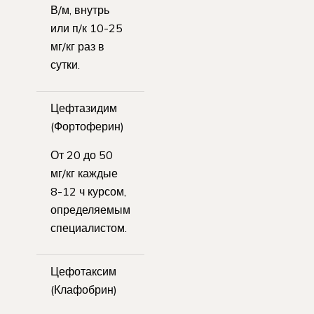
В/м, внутрь
или п/к 10-25
мг/кг раз в
сутки.
Цефтазидим
(Фортоферин)
От 20 до 50
мг/кг каждые
8-12 ч курсом,
определяемым
специалистом.
Цефотаксим
(Клафобрин)