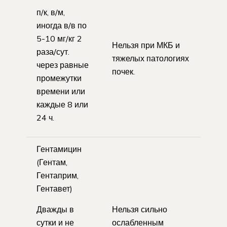
п/к, в/м,
иногда в/в по
5-10 мг/кг 2
Нельзя при МКБ и
раза/сут.
тяжелых патологиях
через равные
почек.
промежутки
времени или
каждые 8 или
24 ч.
Гентамицин
(Гентам,
Гентаприм,
Гентавет)
Дважды в
Нельзя сильно
сутки и не
ослабленным