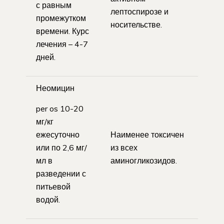
с равным
лептоспирозе и
промежутком
носительстве.
времени. Курс
лечения – 4-7
дней.
Неомицин
per os 10-20
мг/кг
ежесуточно
Наименее токсичен
или по 2,6 мг/
из всех
мл в
аминогликозидов.
разведении с
питьевой
водой.