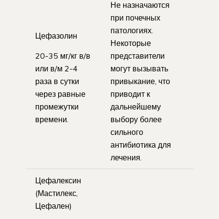
Не назначаются
при почечных
патологиях.
Цефазолин
Некоторые
20-35 мг/кг в/в
представители
или в/м 2-4
могут вызывать
раза в сутки
привыкание, что
через равные
приводит к
промежутки
дальнейшему
времени.
выбору более
сильного
антибиотика для
лечения.
Цефалексин
(Мастилекс,
Цефален)