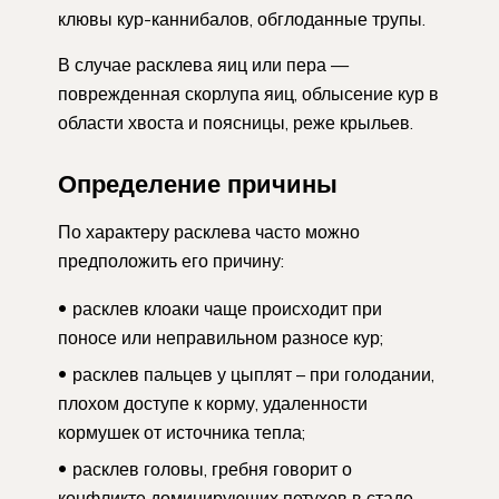
клювы кур-каннибалов, обглоданные трупы.
В случае расклева яиц или пера —
поврежденная скорлупа яиц, облысение кур в
области хвоста и поясницы, реже крыльев.
Определение причины
По характеру расклева часто можно
предположить его причину:
расклев клоаки чаще происходит при
поносе или неправильном разносе кур;
расклев пальцев у цыплят – при голодании,
плохом доступе к корму, удаленности
кормушек от источника тепла;
расклев головы, гребня говорит о
конфликте доминирующих петухов в стаде.