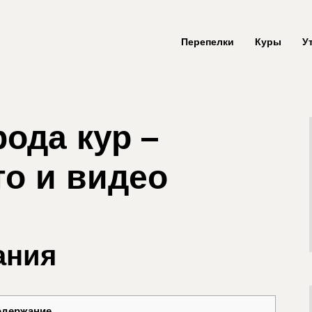
Перепелки
Куры
У
ода кур –
то и видео
ания
одержание