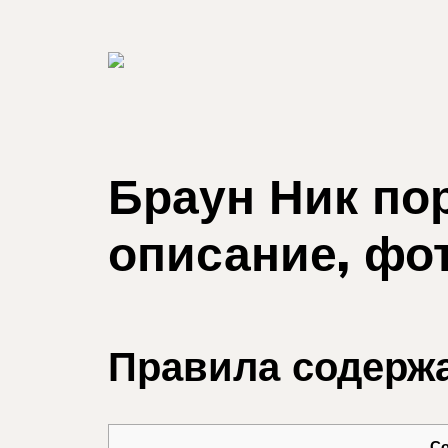
Браун Ник пор
описание, фо
Правила содерж
С