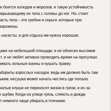
 боится холодов и морозов, и такую устойчивость
рывающему их тела с головы до ног. Но, стоит
асть тела – это гребни и серьги, которые при
морожены.
 насесты, и для отдыха им нужна хорошая,
даже на небольшой площади, и не обнесен высоким
 и не любят активно проводить время на прогулках.
имать зольные ванны и кушать травку.
абариты взрослых наседок, ведь им должно быть там
ьким, несушка может начать нестись где попало.
атые клуши не переносят жизни в грязи, и из-за
шубки. Когда на улице грязь, слякоть и дожди,
т немного чаще убирать в птичнике.