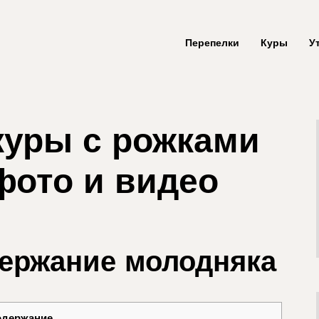
Перепелки
Куры
У
куры с рожками
фото и видео
держание молодняка
одержание