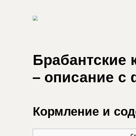
Брабантские 
– описание с 
Кормление и со
С