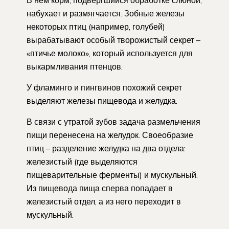
В нём корм, подвергшийся обработке слюной,
набухает и размягчается. Зобные железы
некоторых птиц (например, голубей)
вырабатывают особый творожистый секрет –
«птичье молоко», который используется для
выкармливания птенцов.
У фламинго и пингвинов похожий секрет
выделяют железы пищевода и желудка.
В связи с утратой зубов задача размельчения
пищи перенесена на желудок. Своеобразие
птиц – разделение желудка на два отдела:
железистый (где выделяются
пищеварительные ферменты) и мускульный.
Из пищевода пища сперва попадает в
железистый отдел, а из него переходит в
мускульный.